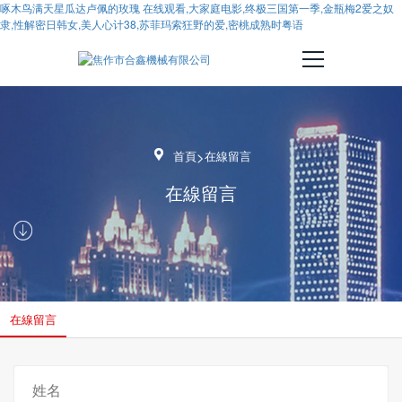
啄木鸟满天星瓜达卢佩的玫瑰 在线观看,大家庭电影,终极三国第一季,金瓶梅2爱之奴
隶,性解密日韩女,美人心计38,苏菲玛索狂野的爱,密桃成熟时粤语

首頁
>
在線留言
在線留言

在線留言